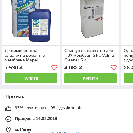
Двокомпонентна
Очищувач активатор для
Одн
еластична цементна
ПВХ мембран Sika Colma
полі
мембрана Mapei
Cleaner 5 л
гідр
Mapelastic Foundation A/B
Sika
7 530
4 082
28 
₴
₴
32 кг
кг
Купити
Купити
Про нас
97% позитивних з 98 відгуків за рік
Працює з 16.08.2016
м. Рівне