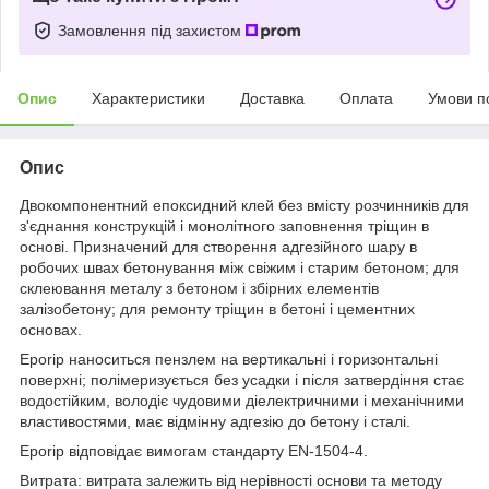
Замовлення під захистом
Опис
Характеристики
Доставка
Оплата
Умови п
Опис
Двокомпонентний епоксидний клей без вмісту розчинників для
з'єднання конструкцій і монолітного заповнення тріщин в
основі. Призначений для створення адгезійного шару в
робочих швах бетонування між свіжим і старим бетоном; для
склеювання металу з бетоном і збірних елементів
залізобетону; для ремонту тріщин в бетоні і цементних
основах.
Eporip наноситься пензлем на вертикальні і горизонтальні
поверхні; полімеризується без усадки і після затвердіння стає
водостійким, володіє чудовими діелектричними і механічними
властивостями, має відмінну адгезію до бетону і сталі.
Eporip відповідає вимогам стандарту EN-1504-4.
Витрата: витрата залежить від нерівності основи та методу