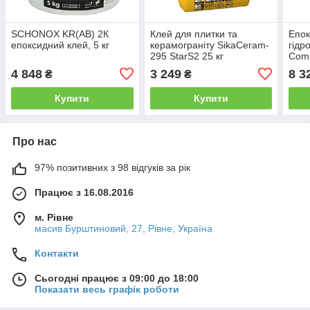
SCHONOX KR(AB) 2К
Клей для плитки та
Епок
епоксидний клей, 5 кг
керамограніту SikaCeram-
гідр
295 StarS2 25 кг
Comb
(AB)
4 848
3 249
8 3
₴
₴
Купити
Купити
Про нас
97% позитивних з 98 відгуків за рік
Працює з 16.08.2016
м. Рівне
масив Бурштиновий, 27, Рівне, Україна
Контакти
Сьогодні працює з 09:00 до 18:00
Показати весь графік роботи