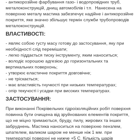
- антикорозійне фарбування газо- і водопровідних труб,
металоконструкцій, днищ автомобілів і т.п. Нанесена на
поверхню металу мастика забезпечує надійне і антикорозійне
покриття, яке значно збільшує термін служби трубопроводів
металоконструкцій.
ВЛАСТИВОСТІ:
- являє собою густу масу готову до застосування, яку при
необхідності слід перемішати;
- легко піддається тиску інструменту, яким наноситься;
- володіє хорошою адгезією до горизонтальних та
вертикальних поверхонь;
- утворює еластичне покриття довговічне;
- не тріскається;
- має властивість гнучкості при низьких температурах;
- опір текучості і усадки при високих температурах.
ЗАСТОСУВАННЯ:
При виконанні Покрівельних гідроізоляційних робіт поверхня
повинна бути очищена від зруйнованих елементів покриття,
що не міцно тримаються, бруду, пилу, жирових та інших
забруднень. Мастика наноситься на поверхню пензлем,
шпателем, валиком шаром не менше ніж 1 мм. при
температурі поверхні не нижче +5 С. Кількість шарів