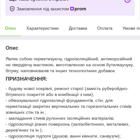
Замовлення під захистом
Опис
Характеристики
Доставка
Оплата
Умови п
Опис
Являє собою герметизуючу, гідроізоляційний, антикорозійний
не твердіючу мастикою, виготовленою на основі бутилкаучуку,
бітуму, наповнювачів та інших технологічних добавок.
ПРИЗНАЧЕННЯ:
- будову нової покрівлі, ремонт старої (замість руберойдно-
бітумного покриття або в комбінації з ним);
- обмазувальної гідроізоляції фундаментів, стін, для
герметизації закритих вертикальних та горизонтальних стиків
зовнішніх стін та ін.;
- закладання стиків рулонних ізоляційних матеріалів;
- гідроізоляції різних поверхонь (залізобетонних, металевих,
дерев'яних та ін.);
- гідроізоляція підлоги (душові, ванні кімнати, санвузли);