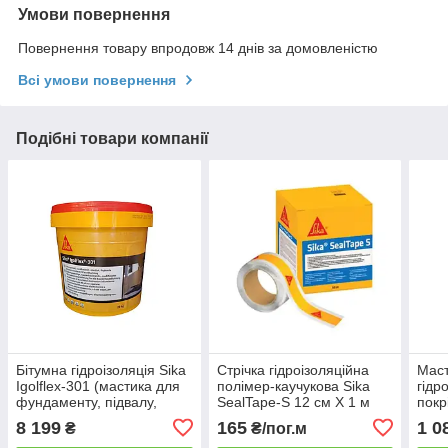
Умови повернення
Повернення товару впродовж 14 днів за домовленістю
Всі умови повернення
Подібні товари компанії
Бітумна гідроізоляція Sika
Стрічка гідроізоляційна
Маст
Igolflex-301 (мастика для
полімер-каучукова Sika
гідр
фундаменту, підвалу,
SealTape-S 12 см X 1 м
покр
даху) 20 кг
8 199
165
1 0
₴
₴/пог.м