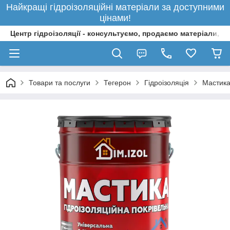
Найкращі гідроізоляційні матеріали за доступними
цінами!
Центр гідроізоляції - консультуємо, продаємо матеріали, 
Товари та послуги
Тегерон
Гідроізоляція
Мастика