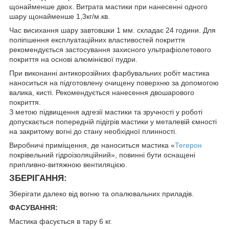
щонайменше двох. Витрата мастики при нанесенні одного
шару щонайменше 1,3кг/м.кв.
Час висихання шару завтовшки 1 мм. складає 24 години. Для
поліпшення експлуатаційних властивостей покриття
рекомендується застосування захисного ультрафіолетового
покриття на основі алюмінієвої пудри.
При виконанні антикорозійних фарбувальних робіт мастика
наноситься на підготовлену очищену поверхню за допомогою
валика, кисті. Рекомендується нанесення двошарового
покриття.
З метою підвищення адгезії мастики та зручності у роботі
допускається попередній підігрів мастики у металевій ємності
на закритому вогні до стану необхідної плинності.
Виробничі приміщення, де наноситься мастика «
Тегерон
покрівельний гідроізоляційний», повинні бути оснащені
припливно-витяжною вентиляцією.
ЗБЕРІГАННЯ:
Зберігати далеко від вогню та опалювальних приладів.
ФАСУВАННЯ:
Мастика фасується в тару 6 кг.