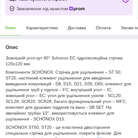
Замовлення під захистом
Опис
Характеристики
Доставка
Оплата
Умови п
Опис
Зовнішній угол
кут 90° Schonox EC гідроізоляційна стрічка
120х120 мм.
Компоненти SCHÖNOX: Стрічка для ущільнення – ST 50,
ST25; настінний елемент ущільнення для введення-
виведення комунікацій - D8, D15, D21, D35, D65; елемент для
ущільнення труб у підлозі – FC; внутрішній угол – IC;
зовнішній угол – EC; угол для ущільнення ухилів - SCL20,
SCL28, SCR20, SCR28; багато функціональний угол – MFC;
комплект для душових піддонів та ванн - SB SET. На
звичайних трубах 1⁄2“, використовується елемент для
ущільнення - SCHÖNOX D15.
SCHÖNOX ST50, ST25 - це еластична двостороння
спеціальна стрічка для ущільнення, покрита флісом. Для