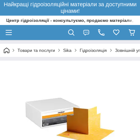
Найкращі гідроізоляційні матеріали за доступними
цінами!
Центр гідроізоляції - консультуємо, продаємо матеріали, 
Товари та послуги
Sika
Гідроізоляція
Зовнішній у