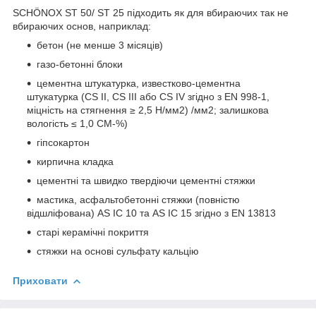
SCHÖNOX ST 50/ ST 25 підходить як для вбираючих так не
вбираючих ос
нов, наприклад:
бетон (не менше 3 місяців)
газо-бетонні блоки
цементна штукатурка, известково-цементна
штукатурка (CS II, CS III або CS IV згідно з EN 998-1,
міцність на стягнення ≥ 2,5 H/мм2) /мм2; залишкова
вологість ≤ 1,0 CM-%)
гіпсокартон
кирпична кладка
цементні та швидко твердіючи цементні стяжки
мастика, асфальтобетонні стяжки (повністю
відшліфована) AS IC 10 та AS IC 15 згідно з EN 13813
старі керамічні покриття
стяжки на основі сульфату кальцію
Приховати