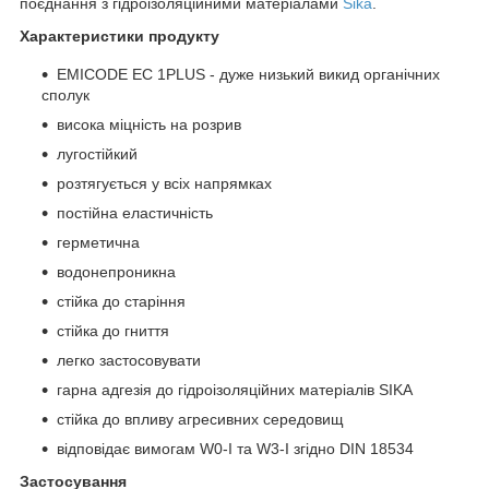
поєднання з гідроізоляційними матеріалами
Sika
.
Характеристики продукту
EMICODE EC 1PLUS - дуже низький викид органічних
сполук
висока міцність на розрив
лугостійкий
розтягується у всіх напрямках
постійна еластичність
герметична
водонепроникна
стійка до старіння
стійка до гниття
легко застосовувати
гарна адгезія до гідроізоляційних матеріалів SIKA
стійка до впливу агресивних середовищ
відповідає вимогам W0-I та W3-I згідно DIN 18534
Застосування