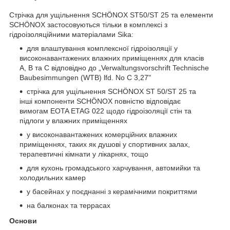
Стрічка для ущільнення SCHÖNOX ST50/ST 25 та елементи
SCHÖNOX застосовуються тільки в комплексі з
гідроізоляційними матеріалами Sika:
для влаштування комплексної гідроізоляції у
високонавантажених влажних приміщеннях для класів
A, B та C відповідно до „Verwaltungsvorschrift Technische
Baubesimmungen (WTB) lfd. No C 3,27"
стрічка для ущільнення SCHÖNOX ST 50/ST 25 та
інші компоненти SCHÖNOX повністю відповідає
вимогам EOTA ETAG 022 щодо гідроізоляції стін та
підлоги у влажних приміщеннях
у високонавантажених комерційних влажних
приміщеннях, таких як душові у спортивних залах,
терапевтичні кімнати у лікарнях, тощо
для кухонь громадського харчування, автомийки та
холодильних камер
у басейнах у поєднанні з керамічними покриттями
на балконах та террасах
Основи