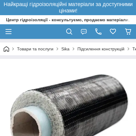
Найкращі гідроізоляційні матеріали за доступними
цінами!
Центр гідроізоляції - консультуємо, продаємо матеріали, 
Товари та послуги
Sika
Підсилення конструкцій
Т