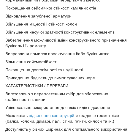
Покращення сейсмічної стійкості кам'яних стін
Відновлення загубленої арматури
Збільшення міцності і стійкості колон
Збільшення несучої здатності конструктивних елементів
Забезпечення можливості зміни конструктивного призначення
будівель і їх ремонту
Виправленя помилок проектування і/або будівництва
Зільшення сейсмостійкості
Покращення довговічності та надійності
Приведення будівель до вимог сучасних норм
ХАРАКТЕРИСТИКИ / ПЕРЕВАГИ
Виготовлено з переплетенням фібр для збереження
стабільності тканини
Універсальне використання для всіх видів підсилення
Можливість
підсилення конструкцій
із скадною геометрією
(балки, колони, димарі, палі, стіни, плити, силоси та ін.)
Доступність у різних ширинах для опитмального використання