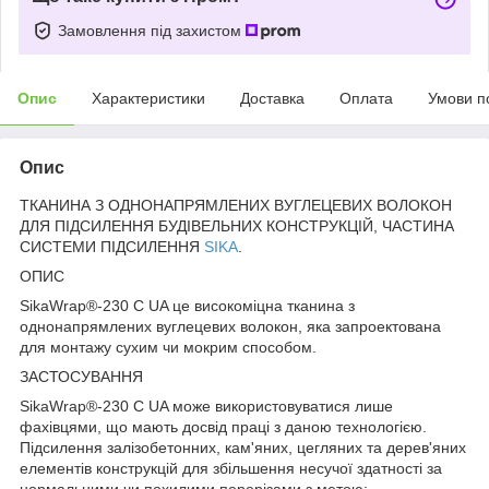
Замовлення під захистом
Опис
Характеристики
Доставка
Оплата
Умови п
Опис
ТКАНИНА З ОДНОНАПРЯМЛЕНИХ ВУГЛЕЦЕВИХ ВОЛОКОН
ДЛЯ ПІДСИЛЕННЯ БУДІВЕЛЬНИХ КОНСТРУКЦІЙ, ЧАСТИНА
СИСТЕМИ ПІДСИЛЕННЯ
SIKA
.
ОПИС
SikaWrap®-230 C UA це високоміцна тканина з
однонапрямлених вуглецевих волокон, яка запроектована
для монтажу сухим чи мокрим способом.
ЗАСТОСУВАННЯ
SikaWrap®-230 C UA може використовуватися лише
фахівцями, що мають досвід праці з даною технологією.
Підсилення залізобетонних, кам'яних, цегляних та дерев'яних
елементів конструкцій для збільшення несучої здатності за
нормальними чи похилими перерізами з метою: