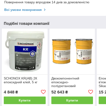
Повернення товару впродовж 14 днів за домовленістю
Всі умови повернення
Подібні товари компанії
SCHONOX KR(AB) 2К
Двокомпонентний
Епок
епоксидний клей, 5 кг
епоксидно-
в'язк
поліуретановий
Sika
полімерний склад Sika
5 кг.
4 848
52 643
15 
₴
₴
Elastomastic TFN (A+B)
20кг
Купити
Купити