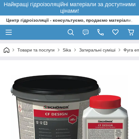
Найкращі гідроізоляційні матеріали за доступними
цінами!
Центр гідроізоляції - консультуємо, продаємо матеріали, 
Товари та послуги
Sika
Затиральні суміші
Фуга е