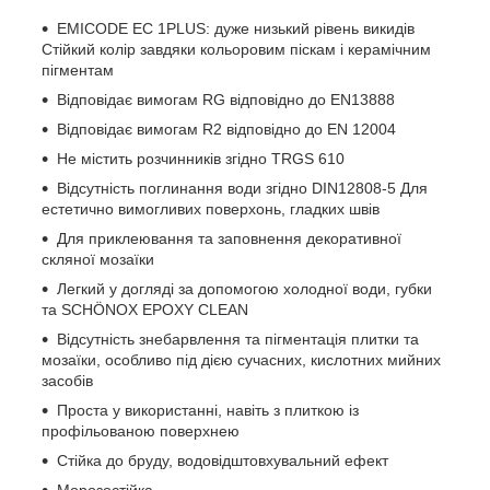
EMICODE EC 1PLUS: дуже низький рівень викидів
Стійкий колір завдяки кольоровим піскам і керамічним
пігментам
Відповідає вимогам RG відповідно до EN13888
Відповідає вимогам R2 відповідно до EN 12004
Не містить розчинників згідно TRGS 610
Відсутність поглинання води згідно DIN12808-5 Для
естетично вимогливих поверхонь, гладких швів
Для приклеювання та заповнення декоративної
скляної мозаїки
Легкий у догляді за допомогою холодної води, губки
та SCHÖNOX EPOXY CLEAN
Відсутність знебарвлення та пігментація плитки та
мозаїки, особливо під дією сучасних, кислотних мийних
засобів
Проста у використанні, навіть з плиткою із
профільованою поверхнею
Стійка до бруду, водовідштовхувальний ефект