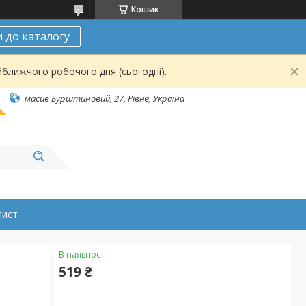
Кошик
 до каталогу
йближчого робочого дня (сьогодні).
масив Бурштиновий, 27, Рівне, Україна
лист
В наявності
519 ₴