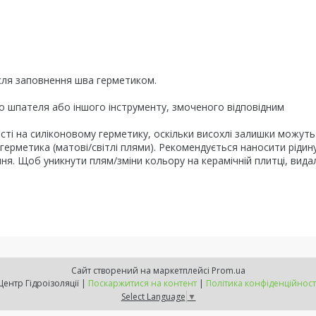
після заповнення шва герметиком.
 шпателя або іншого інструменту, змоченого відповідним
ості на силіконовому герметику, оскільки висохлі залишки можуть
герметика (матові/світлі плями). Рекомендується наносити рідин
ня. Щоб уникнути плям/зміни кольору на керамічній плитці, вида
Сайт створений на маркетплейсі
Prom.ua
Центр Гідроізоляції |
Поскаржитися на контент
|
Політика конфіденційност
Select Language
▼