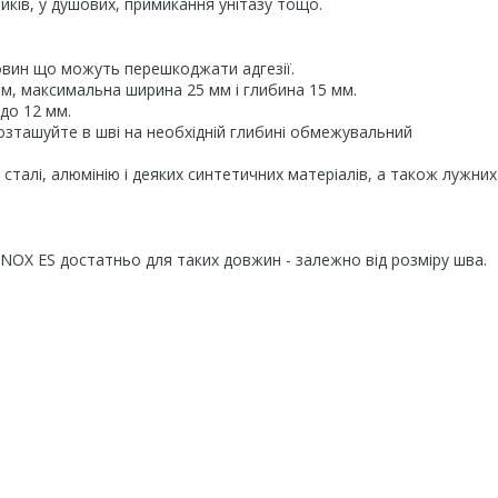
ків, у душових, примикання унітазу тощо.
овин що можуть перешкоджати адгезії.
м, максимальна ширина 25 мм і глибина 15 мм.
до 12 мм.
зташуйте в шві на необхідній глибині обмежувальний
талі, алюмінію і деяких синтетичних матеріалів, а також лужних
OX ES достатньо для таких довжин - залежно від розміру шва.