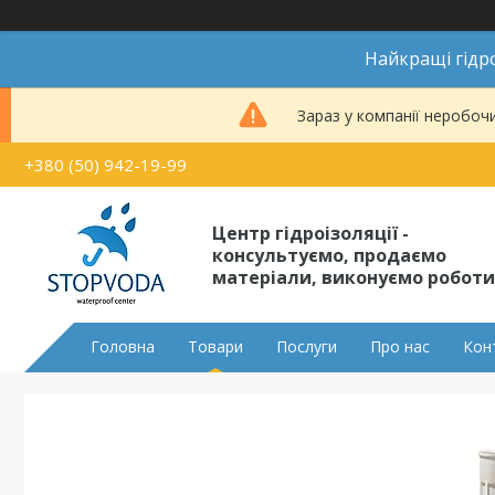
Найкращі гідро
Зараз у компанії неробоч
+380 (50) 942-19-99
Центр гідроізоляції -
консультуємо, продаємо
матеріали, виконуємо роботи
Головна
Товари
Послуги
Про нас
Кон