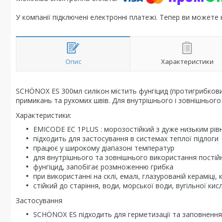
У компанії підключені електронні платежі. Тепер ви можете
Опис
Характеристики
SCHÖNOX ES 300мл силікон містить фунгіцид (протигрибкови
примикань та рухомих швів. Для внутрішнього і зовнішнього
Характеристики:
EMICODE EC 1PLUS : морозостійкий з дуже низьким рів
підходить для застосування в системах теплої підлоги
працює у широкому діапазоні температур
для внутрішнього та зовнішнього використання постій
фунгіцид, запобігає розмноженню грибка
при використанні на склі, емалі, глазурованій кераміці,
стійкий до старіння, води, морської води, вугільної к
Застосування
SCHÖNOX ES підходить для герметизації та заповнення з