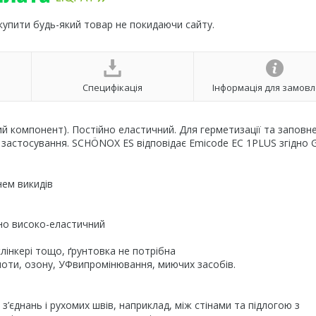
 купити будь-який товар не покидаючи сайту.
Специфікація
Інформація для замов
й компонент). Постійно еластичний. Для герметизації та заповн
 застосування. SCHÖNOX ES відповідає Emicode EC 1PLUS згідно 
нем викидів
но високо-еластичний
 клінкері тощо, ґрунтовка не потрібна
ислоти, озону, УФвипромінювання, миючих засобів.
’єднань і рухомих швів, наприклад, між стінами та підлогою з