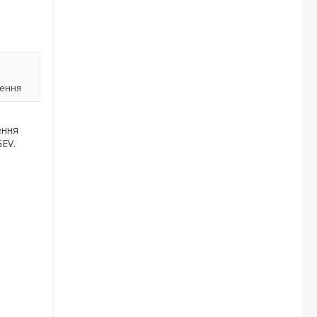
лення
ення
GEV.