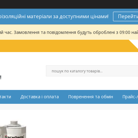
ізоляційні матеріали за доступними цінами!
Перейти
ий час. Замовлення та повідомлення будуть оброблені з 09:00 на
!
такти
Доставка і оплата
Повренення та обмін
Прайс-