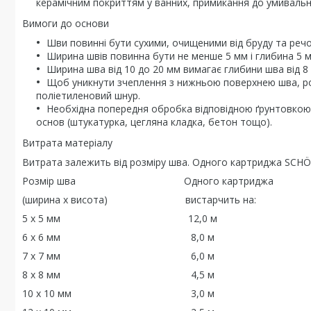
керамічним покриттям у ванних, примикання до умивальни
Вимоги до основи
Шви повинні бути сухими, очищеними від бруду та реч
Ширина швів повинна бути не менше 5 мм і глибина 5 м
Ширина шва від 10 до 20 мм вимагає глибини шва від 8 
Щоб уникнути зчеплення з нижньою поверхнею шва, ро
поліетиленовий шнур.
Необхідна попередня обробка відповідною ґрунтовкою с
основ (штукатурка, цегляна кладка, бетон тощо).
Витрата матеріалу
Витрата залежить від розміру шва. Одного картриджа SCHÖN
Розмір шва Одного картриджа
(ширина x висота) вистарчить на:
5 x 5 мм 12,0 м
6 x 6 мм 8,0 м
7 x 7 мм 6,0 м
8 x 8 мм 4,5 м
10 x 10 мм 3,0 м