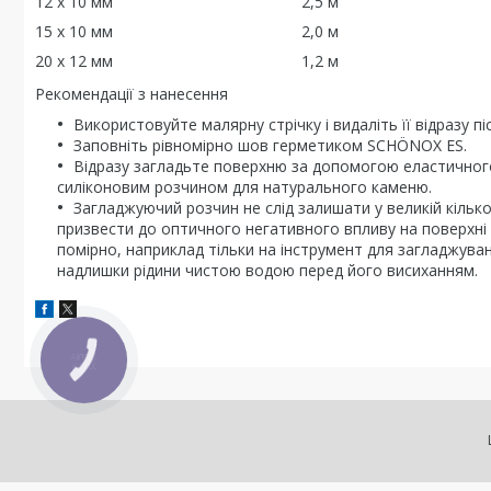
12 x 10 мм 2,5 м
15 x 10 мм 2,0 м
20 x 12 мм 1,2 м
Рекомендації з нанесення
Використовуйте малярну стрічку і видаліть її відразу 
Заповніть рівномірно шов герметиком SCHÖNOX ES.
Відразу загладьте поверхню за допомогою еластичного
силіконовим розчином для натурального каменю.
Загладжуючий розчин не слід залишати у великій кільк
призвести до оптичного негативного впливу на поверхні 
помірно, наприклад тільки на інструмент для загладжуван
надлишки рідини чистою водою перед його висиханням.
КНОПКА
ЗВ'ЯЗКУ