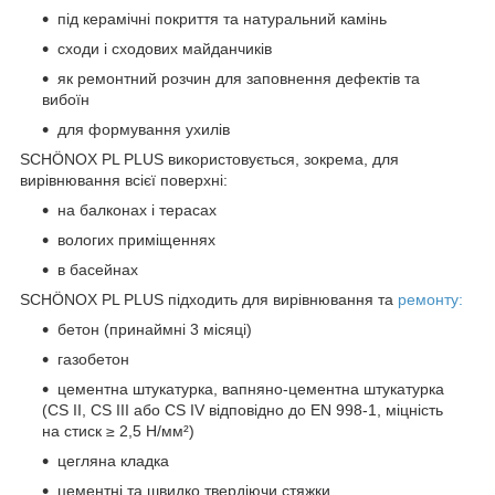
під керамічні покриття та натуральний камінь
сходи і сходових майданчиків
як ремонтний розчин для заповнення дефектів та
вибоїн
для формування ухилів
SCHÖNOX PL PLUS використовується, зокрема, для
вирівнювання всієї поверхні:
на балконах і терасах
вологих приміщеннях
в басейнах
SCHÖNOX PL PLUS підходить для вирівнювання та
ремонту:
бетон (принаймні 3 місяці)
газобетон
цементна штукатурка, вапняно-цементна штукатурка
(CS II, CS III або CS IV відповідно до EN 998-1, міцність
на стиск ≥ 2,5 Н/мм²)
цегляна кладка
цементні та швидко твердіючи стяжки