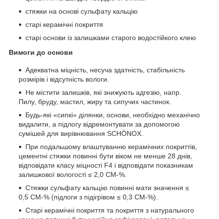
стяжки на основі сульфату кальцію
старі керамічні покриття
старі основи із залишками старого водостійкого клею
Вимоги до основи
Адекватна міцність, несуча здатність, стабільність
розмірів і відсутність вологи.
Не містити залишків, які знижують адгезію, напр.
Пилу, бруду, мастил, жиру та сипучих частинок.
Будь-які «сипкі» ділянки, основи, необхідно механічно
видалити, а підлогу відремонтувати за допомогою
сумішей для вирівнювання SCHÖNOX.
При подальшому влаштуванню керамічних покриттів,
цементні стяжки повинні бути віком не менше 28 днів,
відповідати класу міцності F4 і відповідати показникам
залишкової вологості ≤ 2,0 CM-%.
Стяжки сульфату кальцію повинні мати значення ≤
0,5 CM-% (підлоги з підігрівом ≤ 0,3 CM-%).
Старі керамічні покриття та покриття з натурального