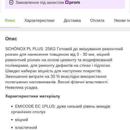
Замовлення під захистом
Опис
Характеристики
Доставка
Оплата
Умови п
Опис
SCHÖNOX PL PLUS 25KG Готовий до змішування ремонтний
розчин для нанесення товщиною від 3 - 30 мм, міцний
ремонтний розчин на основі цементу та модифікований
полімерами, для ремонту дефектів на стінах і підлогах.
Швидко набирає міцність для наступних покриттів.
Зменшення витрати на 30 % внаслідок використання
полегшених наповнювачів. Високі фізичні властивості.
Невелика усадка.
Характеристики матеріалу
EMICODE EC 1PLUS: дуже низький рівень викидів
органічних сполук
міцний
еластичний