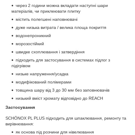
через 2 години можна вкладати наступні шари
матеріалів, чи приклеювати плитку
містить полегшені наповнювачі
дуже низька витрата / велика площа покриття
водонепроникний
морозостійкий
швидке схоплювання і затвердіння
підходить для застосування в системах підлог з
підігрівом
низьке напруження/усадка
модифікований полімерами
товщина шару від 3 до 30 мм без заповнювачів
низький вміст хромату відповідно до REACH
Застосування
SCHÖNOX PL PLUS підходить для шпаклювання, ремонту та
вирівнювання:
як основа під розчини для нівелювання