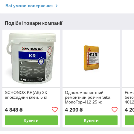
Всі умови повернення
Подібні товари компанії
SCHONOX KR(AB) 2К
Однокомпонентний
Ремо
епоксидний клей, 5 кг
ремонтний розчин Sika
бето
MonoTop-412 25 кг.
4012
4 848
4 200
4 2
₴
₴
Купити
Купити