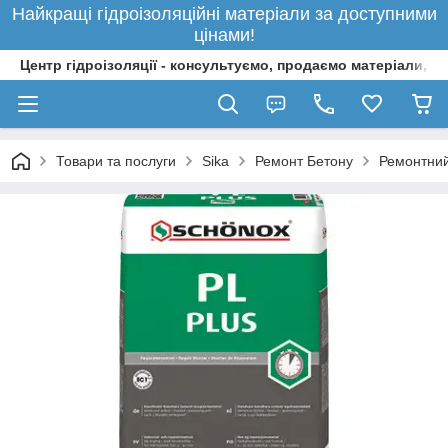
Найкращі гідроізоляційні матеріали за доступними
цінами!
Центр гідроізоляції - консультуємо, продаємо матеріали, 
Товари та послуги
Sika
Ремонт Бетону
Ремонтни