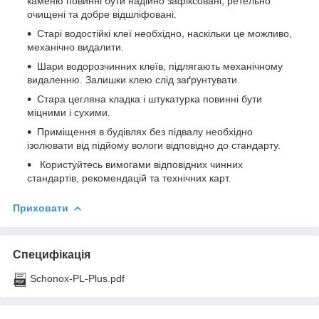
каменю повинні бути надійно зафіксовані, ретельно
очищені та добре відшліфовані.
Старі водостійкі клеї необхідно, наскільки це можливо,
механічно видалити.
Шари водорозчинних клеїв, підлягають механічному
видаленню. Залишки клею слід заґрунтувати.
Стара цегляна кладка і штукатурка повинні бути
міцними і сухими.
Приміщення в будівлях без підвалу необхідно
ізолювати від підйому вологи відповідно до стандарту.
Користуйтесь вимогами відповідних чинних
стандартів, рекомендацій та технічних карт.
Приховати
Специфікація
Schonox-PL-Plus.pdf