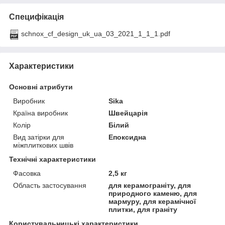
Специфікація
schnox_cf_design_uk_ua_03_2021_1_1_1.pdf
Характеристики
Основні атрибути
Виробник
Sika
Країна виробник
Швейцарія
Колір
Білий
Вид затірки для
Епоксидна
міжплиткових швів
Технічні характеристики
Фасовка
2,5 кг
Область застосування
для керамограніту, для
природного каменю, для
мармуру, для керамічної
плитки, для граніту
Користувальницькі характеристики