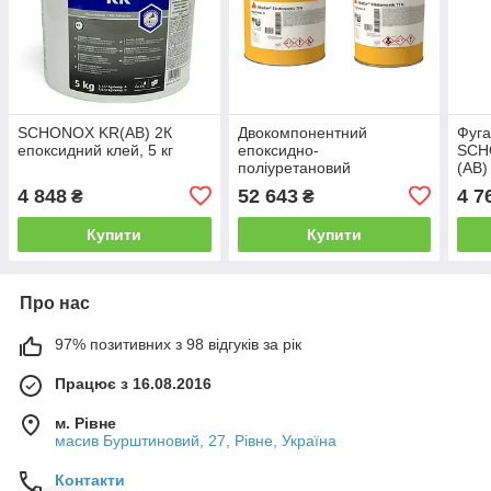
SCHONOX KR(AB) 2К
Двокомпонентний
Фуга
епоксидний клей, 5 кг
епоксидно-
SCH
поліуретановий
(AB) 
полімерний склад Sika
4 848
52 643
4 7
₴
₴
Elastomastic TFN (A+B)
20кг
Купити
Купити
Про нас
97% позитивних з 98 відгуків за рік
Працює з 16.08.2016
м. Рівне
масив Бурштиновий, 27, Рівне, Україна
Контакти