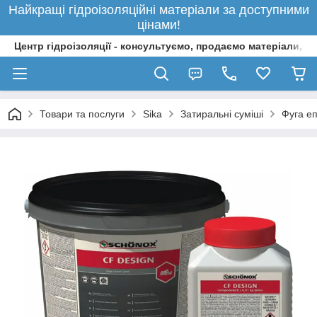
Найкращі гідроізоляційні матеріали за доступними
цінами!
Центр гідроізоляції - консультуємо, продаємо матеріали, 
Товари та послуги
Sika
Затиральні суміші
Фуга е