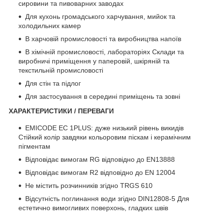
сировини та пивоварних заводах
Для кухонь громадського харчування, мийок та
холодильних камер
В харчовій промисловості та виробництва напоїв
В хімічній промисловості, лабораторіях Склади та
виробничі приміщення у паперовій, шкіряній та
текстильній промисловості
Для стін та підлог
Для застосування в середині приміщень та зовні
ХАРАКТЕРИСТИКИ / ПЕРЕВАГИ
EMICODE EC 1PLUS: дуже низький рівень викидів
Стійкий колір завдяки кольоровим піскам і керамічним
пігментам
Відповідає вимогам RG відповідно до EN13888
Відповідає вимогам R2 відповідно до EN 12004
Не містить розчинників згідно TRGS 610
Відсутність поглинання води згідно DIN12808-5 Для
естетично вимогливих поверхонь, гладких швів