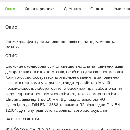
Опис
Характеристики
Доставка
Оплата
Умови п
Опис
Епоксидна фуга для заповнення швів в плитці, каменю та
мозаїки
ОПИС
Епоксидна кольорова суміш, спеціально для заповнення швів
декоративних плиток та мозаїк, особливо для скляної мозаїки.
Крім того, застосовується для приклеювання та заповнення
швів між плитками у харчовій, кондитерській та хімічній
промисловості, лабораторіях та басейнах, для забезпечення
водонепроникності, хімічної стійкості, також є морозостійкою.
Ширина швів від 1 до 10 мм. Відповідає вимогам RG
відповідно до DIN EN 13888 та вимоги R2 відповідно DIN EN
12004. Для внутрішнього та зовнішнього застосування.
ЗАСТОСУВАННЯ
SCHÖNOX® CF DESIGN може використовуватись фахівцями,