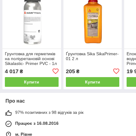
Грунтовка для герметиків
Ґрунтовка Sika SikaPrimer-
Епок
на поліуретановій основі
01 2 л
водн
Sikalastic- Primer PVC - 1л
Prim
4 017
205
19 
₴
₴
Купити
Купити
Про нас
97% позитивних з 98 відгуків за рік
Працює з 16.08.2016
м. Рівне