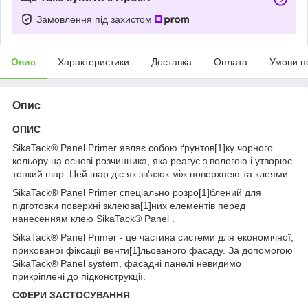
Замовлення під захистом
Опис
Характеристики
Доставка
Оплата
Умови п
Опис
ОПИС
SikaTack® Panel Primer являє собою ґрунтов[1]ку чорного
кольору на основі розчинника, яка реагує з вологою і утворює
тонкий шар. Цей шар діє як зв'язок між поверхнею та клеями.
SikaTack® Panel Primer спеціально розро[1]блений для
підготовки поверхні зклеюва[1]них елементів перед
нанесенням клею SikaTack® Panel .
SikaTack® Panel Primer - це частина системи для економічної,
прихованої фіксації венти[1]льованого фасаду. За допомогою
SikaTack® Panel system, фасадні панелі невидимо
прикріплені до підконструкції.
СФЕРИ ЗАСТОСУВАННЯ