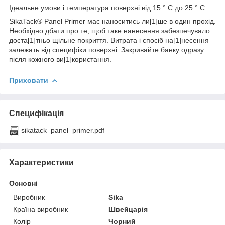
Ідеальне умови і температура поверхні від 15 ° C до 25 ° C.
SikaTack® Panel Primer має наноситись ли[1]ше в один прохід.
Необхідно дбати про те, щоб таке нанесення забезпечувало
доста[1]тньо щільне покриття. Витрата і спосіб на[1]несення
залежать від специфіки поверхні. Закривайте банку одразу
після кожного ви[1]користання.
Приховати
Специфікація
sikatack_panel_primer.pdf
Характеристики
Основні
Виробник
Sika
Країна виробник
Швейцарія
Колір
Чорний