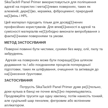
SikaTack® Panel Primer використовується для поліпшення
адгезії на пористих і мета[1]левих поверхнях, таких як
алюміній, дере[1]во, кераміка, фіброцемент, природний
ка[1]мінь і HPL.
Цей матеріал підходить тільки для досвід[1]чених
професійних користувачів. Для впев[1]неності в адгезії та
сумісності матеріалів не[1]обхідно виконати випробування з
факти[1]чними поверхнями та умови.
МЕТОД ЗАСТОСУВАННЯ
Поверхні повинні бути чистими, сухими без жиру, олії, пилу та
забруднень.
Адгезія на поверхнях може бути покраще[1]на шляхом
додавання та / або поєднанням процесів попередньої
підготовки, таких як шліфування, очищення та активація до
на[1]несення ґрунтовки.
ЗАСТОСУВАННЯ
Потрусіть SikaTack® Panel Primer дуже ре[1]тельно,
доки кулька в банці не почне віль[1]но переміщуватись.
Продовжуйте трусити ще одну хвилину, потім нанесіть тонкий,
але суцільний шар пензлем, фетровим або вспіненим
аплікатором.