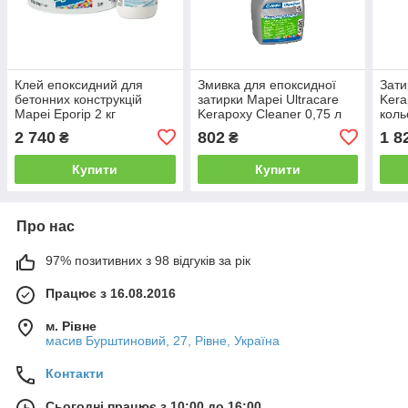
Клей епоксидний для
Змивка для епоксидної
Зати
бетонних конструкцій
затирки Mapei Ultracare
Kera
Mapei Eporip 2 кг
Kerapoxy Cleaner 0,75 л
коль
кг
2 740
802
1 8
₴
₴
Купити
Купити
Про нас
97% позитивних з 98 відгуків за рік
Працює з 16.08.2016
м. Рівне
масив Бурштиновий, 27, Рівне, Україна
Контакти
Сьогодні працює з 10:00 до 16:00