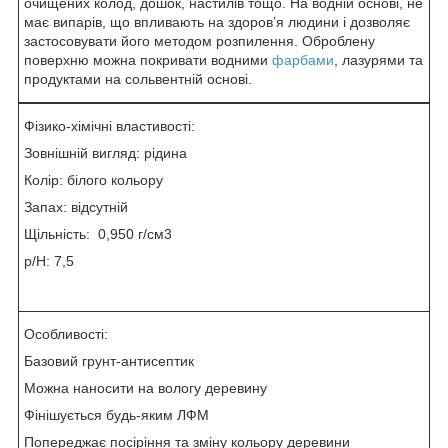
очищених колод, дошок, настилів тощо. На водній основі, не
має випарів, що впливають на здоров’я людини і дозволяє
застосовувати його методом розпилення. Оброблену
поверхню можна покривати водними
фарбами
, лазурями та
продуктами на сольвентній основі.
Фізико-хімічні властивості:
Зовнішній вигляд: рідина
Колір: білого кольору
Запах: відсутній
Щільність: 0,950 г/см
3
p/H: 7,5
Особливості:
Базовий грунт-антисептик
Можна наносити на вологу деревину
Фінішується будь-яким ЛФМ
Попереджає посіріння та зміну кольору деревини