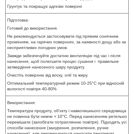
Грунтує та покращує адгезію поверхні
Підготовка:
Готовий до використання.
Не рекомендується застосовувати під прямим сонячним
промінням, на гарячих поверхнях, за наявності дощу або за
несприятливих погодних умов.
Завжди забезпечуйте достатню вентиляцію під час і після
нанесення, щоб полегшити процес сушіння і правильне
затвердіння нанесеного шару продукту.
Очистіть поверхню від воску, олії та жиру.
Оптимальний температурний режим 10-25°C при відносній
вологості повітря 40-80%
Використання:
Температура продукту, об'єкту і навколишнього середовища
не повинна бути нижче + 10°C. Перед нанесенням ретельно
перемішати (запобігати потраплянню повітря). Підходять усі
способи нанесення (занурення, розпилення, ручне
нанесення), але рекомендується наносити пензликом.