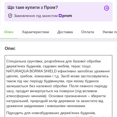
Що таке купити з Пром?
Замовлення під захистом
Опис
Характеристики
Доставка
Оплата
Умови п
Опис
Спеціальна грунтівка, розроблена для базової обробки
дерев'яних будинків, садових меблів, терас тощо.
NATURAQUA BORMA SHIELD ефективно запобігає ураженні
цвіллю, грибом, комахами і т.д. Засіб може застосовуватись
також під час періоду будівництва, при якому будинок
залишається без належної обробки. Після певного періоду
часу, продукт вичерпується на поверхні (під впливом
атмосферних чинників). Основне призначення – зберегти
натуральний, природній колір деревини та захистити від
ураження шкідниками і зовнішніми чинниками.
Підходить для новозбудованих дерев’яних будинків,