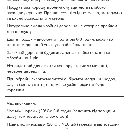
Продукт має хорошу проникаючу здатність і глибоко
захищає деревину. При нанесенні слід ретельно, методично
та рясно розподілити матеріал.
Натуральна смола хвойної деревини не створює проблем
для продукту.
Дайте продукту висохнути протягом 6-8 годин, можливо
протягом дня, щоб уникнути зайвої вологості.
Зазвичай дерев'яні будинки залишають без остаточної
обробки на 1 рік.
Непридатний для екзотичних порід, таких як меранті,
червоне дерево і т.д.
При обробці високосмолистої сибірської модрини і кедра,
слід враховувати, що термін служби покриття буде
коротким.
Час висихання:
Час між шарами (20°C): 6-8 годин (залежить від товщини
шару, температури та вологості).
Повна полімерізація (20°C): 7-10 діб (залежить від товщини