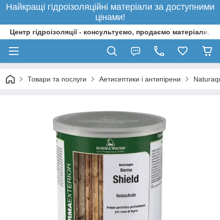
Найкращі гідроізоляційні матеріали за доступними
цінами!
Центр гідроізоляції - консультуємо, продаємо матеріали, 
Товари та послуги
Аетисептики і антипірени
Naturaq