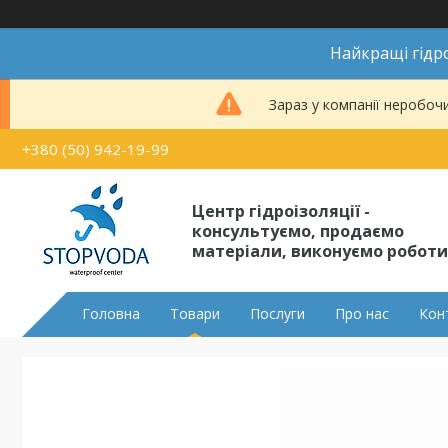
Найкращі гідро
Зараз у компанії неробоч
+380 (50) 942-19-99
Центр гідроізоляції -
консультуємо, продаємо
матеріали, виконуємо роботи
Головна
Товари
Послуги
Про нас
Кон