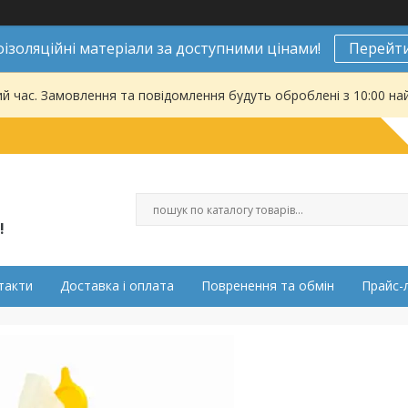
ізоляційні матеріали за доступними цінами!
Перейти
ий час. Замовлення та повідомлення будуть оброблені з 10:00 на
!
такти
Доставка і оплата
Повренення та обмін
Прайс-