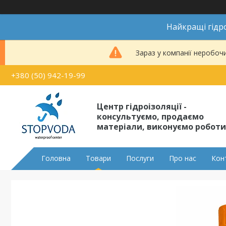
Найкращі гідро
Зараз у компанії неробоч
+380 (50) 942-19-99
Центр гідроізоляції -
консультуємо, продаємо
матеріали, виконуємо роботи
Головна
Товари
Послуги
Про нас
Кон