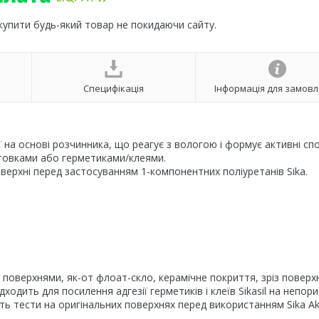
 купити будь-який товар не покидаючи сайту.
Специфікація
Інформація для замов
 на основі розчинника, що реагує з вологою і формує активні сп
унтовками або герметиками/клеями.
оверхні перед застосуванням 1-компонентних поліуретанів Sika.
з поверхнями, як-от флоат-скло, керамічне покриття, зріз поверхн
ходить для посилення адгезії герметиків і клеїв Sikasil на непор
ть тести на оригінальних поверхнях перед використанням Sika Akt