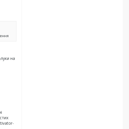
лення
олуки на
і
истих
ivator-