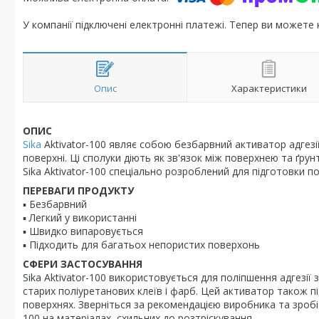
У компанії підключені електронні платежі. Тепер ви можете
Опис
Характеристики
ОПИС
Sika
Aktivator-100 являє собою безбарвний активатор адгезії
поверхні. Ці сполуки діють як зв'язок між поверхнею та ґр
Sika Aktivator-100 спеціально розроблений для підготовки п
ПЕРЕВАГИ ПРОДУКТУ
▪ Безбарвний
▪ Легкий у використанні
▪ Швидко випаровується
▪ Підходить для багатьох непористих поверхонь
СФЕРИ ЗАСТОСУВАННЯ
Sika Aktivator-100 використовується для поліпшення адгезії 
старих поліуретанових клеїв і фарб. Цей активатор також під
поверхнях. Зверніться за рекомендацією виробника та зробі
100 на матеріалах, схильних до розтріскування.