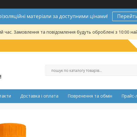
ізоляційні матеріали за доступними цінами!
Перейти
ий час. Замовлення та повідомлення будуть оброблені з 10:00 на
!
такти
Доставка і оплата
Повренення та обмін
Прайс-