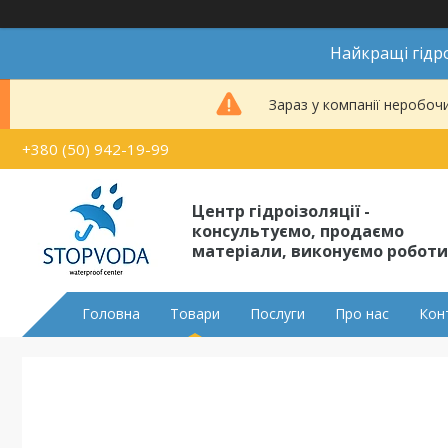
Найкращі гідро
Зараз у компанії неробоч
+380 (50) 942-19-99
Центр гідроізоляції -
консультуємо, продаємо
матеріали, виконуємо роботи
Головна
Товари
Послуги
Про нас
Кон