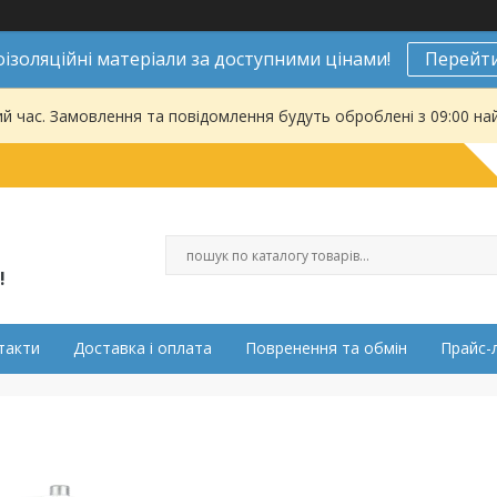
ізоляційні матеріали за доступними цінами!
Перейти
ий час. Замовлення та повідомлення будуть оброблені з 09:00 на
!
такти
Доставка і оплата
Повренення та обмін
Прайс-