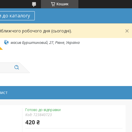
Кошик
 до каталогу
йближчого робочого дня (сьогодні).
масив Бурштиновий, 27, Рівне, Україна
лист
Готово до відправки
Код:
723840723
420 ₴