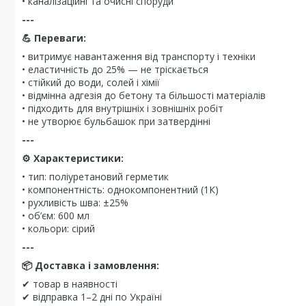
• каналізаційні та очисні споруди
---
💪 Переваги:
• витримує навантаження від транспорту і техніки
• еластичність до 25% — не тріскається
• стійкий до води, солей і хімії
• відмінна адгезія до бетону та більшості матеріалів
• підходить для внутрішніх і зовнішніх робіт
• не утворює бульбашок при затвердінні
---
⚙️ Характеристики:
• тип: поліуретановий герметик
• компонентність: однокомпонентний (1К)
• рухливість шва: ±25%
• об’єм: 600 мл
• кольори: сірий
---
📦 Доставка і замовлення:
✔ товар в наявності
✔ відправка 1–2 дні по Україні