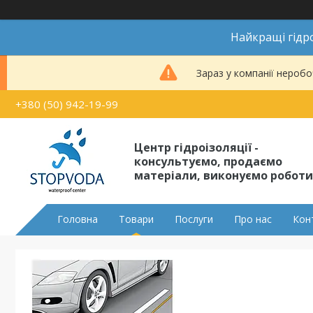
Найкращі гідро
Зараз у компанії неробо
+380 (50) 942-19-99
Центр гідроізоляції -
консультуємо, продаємо
матеріали, виконуємо роботи
Головна
Товари
Послуги
Про нас
Кон