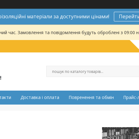
ізоляційні матеріали за доступними цінами!
Перейти
чий час. Замовлення та повідомлення будуть оброблені з 09:00 
!
такти
Доставка і оплата
Повренення та обмін
Прайс-