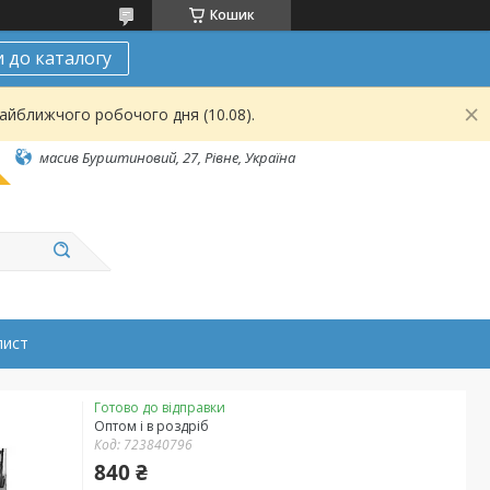
Кошик
 до каталогу
найближчого робочого дня (10.08).
масив Бурштиновий, 27, Рівне, Україна
лист
Готово до відправки
Оптом і в роздріб
Код:
723840796
840 ₴