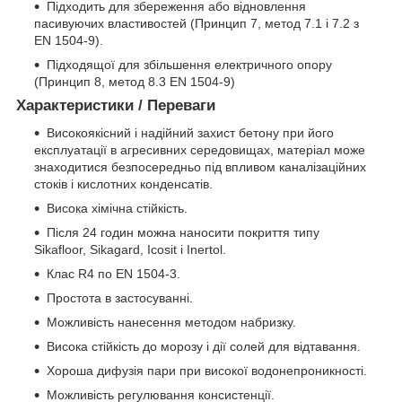
Підходить для збереження або відновлення
пасивуючих властивостей (Принцип 7, метод 7.1 і 7.2 з
EN 1504-9).
Підходящої для збільшення електричного опору
(Принцип 8, метод 8.3 EN 1504-9)
Характеристики / Переваги
Високоякісний і надійний захист бетону при його
експлуатації в агресивних середовищах, матеріал може
знаходитися безпосередньо під впливом каналізаційних
стоків і кислотних конденсатів.
Висока хімічна стійкість.
Після 24 годин можна наносити покриття типу
Sikаfloor, Sikagard, Icosit і Inertol.
Клас R4 по EN 1504-3.
Простота в застосуванні.
Можливість нанесення методом набризку.
Висока стійкість до морозу і дії солей для відтавання.
Хороша дифузія пари при високої водонепроникності.
Можливість регулювання консистенції.