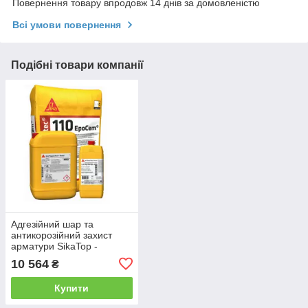
Повернення товару впродовж 14 днів за домовленістю
Всі умови повернення
Подібні товари компанії
Адгезійний шар та
антикорозійний захист
арматури SikaTop -
Armatеc 110 EpoCem
10 564
₴
(A+B+C) 20 кг
Купити