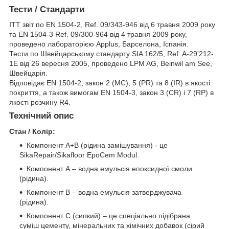
Тести / Стандарти
ITT звіт по EN 1504-2, Ref. 09/343-946 від 6 травня 2009 року
та EN 1504-3 Ref. 09/300-964 від 4 травня 2009 року,
проведено лабораторією Applus, Барселона, Іспанія.
Тести по Швейцарському стандарту SIA 162/5, Ref. A-29'212-
1E від 26 вересня 2005, проведено LPM AG, Beinwil am See,
Швейцарія.
Відповідає EN 1504-2, закон 2 (MC), 5 (PR) та 8 (IR) в якості
покриття, а також вимогам EN 1504-3, закон 3 (CR) і 7 (RP) в
якості розчину R4.
Технічний опис
Стан / Колір:
Компонент А+В (рідина замішування) - це
SikaRepair/Sikafloor EpoCem Modul.
Компонент А – водна емульсія епоксидної смоли
(рідина).
Компонент В – водна емульсія затверджувача
(рідина).
Компонент С (сипкий) – це спеціально підібрана
суміш цементу, мінеральних та хімічних добавок (сірий