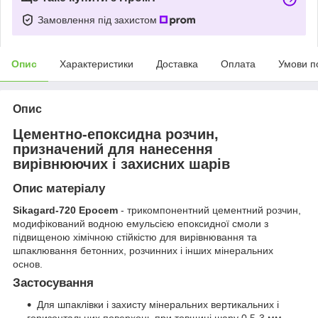
Замовлення під захистом
Опис
Характеристики
Доставка
Оплата
Умови п
Опис
Цементно-епоксидна розчин,
призначений для нанесення
вирівнюючих і захисних шарів
Опис матеріалу
Sikagard-720 Epocem
- трикомпонентний цементний розчин,
модифікований водною емульсією епоксидної смоли з
підвищеною хімічною стійкістю для вирівнювання та
шпаклювання бетонних, розчинних і інших мінеральних
основ.
Застосування
Для шпаклівки і захисту мінеральних вертикальних і
горизонтальних поверхонь при товщині шару 0,5-3 мм,