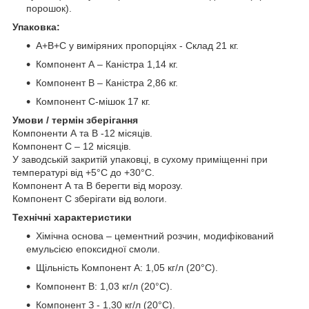
порошок).
Упаковка:
А+В+С у виміряних пропорціях - Склад 21 кг.
Компонент А – Каністра 1,14 кг.
Компонент В – Каністра 2,86 кг.
Компонент С-мішок 17 кг.
Умови / термін зберігання
Компоненти А та В -12 місяців.
Компонент С – 12 місяців.
У заводській закритій упаковці, в сухому приміщенні при
температурі від +5°C до +30°C.
Компонент А та В берегти від морозу.
Компонент С зберігати від вологи.
Технічні характеристики
Хімічна основа – цементний розчин, модифікований
емульсією епоксидної смоли.
Щільність Компонент А: 1,05 кг/л (20°C).
Компонент B: 1,03 кг/л (20°C).
Компонент З - 1,30 кг/л (20°C).