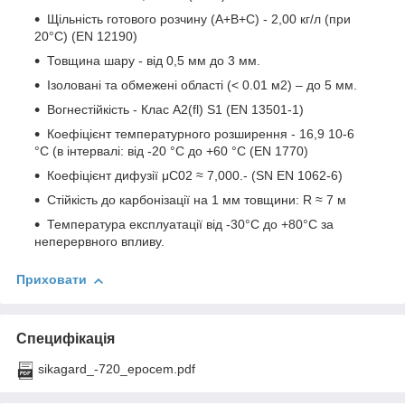
Щільність готового розчину (А+В+С) - 2,00 кг/л (при
20°C) (EN 12190)
Товщина шару - від 0,5 мм до 3 мм.
Ізоловані та обмежені області (< 0.01 м2) – до 5 мм.
Вогнестійкість - Клас A2(fl) S1 (EN 13501-1)
Коефіцієнт температурного розширення - 16,9 10-6
°C (в інтервалі: від -20 °C до +60 °C (EN 1770)
Коефіцієнт дифузії μC02 ≈ 7,000.- (SN EN 1062-6)
Стійкість до карбонізації на 1 мм товщини: R ≈ 7 м
Температура експлуатації від -30°С до +80°С за
неперервного впливу.
Приховати
Специфікація
sikagard_-720_epocem.pdf