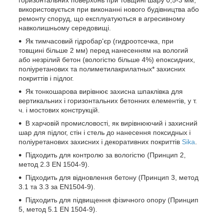
використовується при виконанні нового будівництва або
ремонту споруд, що експлуатуються в агресивному
навколишньому середовищі.
Як тимчасовий гідробар'єр (гидроотсечка, при
товщині більше 2 мм) перед нанесенням на вологий
або незрілий бетон (вологістю більше 4%) епоксидних,
поліуретанових та полиметилакрилатных* захисних
покриттів і підлог.
Як тонкошарова вирівнює захисна шпаклівка для
вертикальних і горизонтальних бетонних елементів, у т.
ч. і мостових конструкцій.
В харчовій промисловості, як вирівнюючий і захисний
шар для підлог, стін і стель до нанесення поксидных і
поліуретанових захисних і декоративних покриттів
Sika
.
Підходить для контролю за вологістю (Принцип 2,
метод 2.3 EN 1504-9).
Підходить для відновлення бетону (Принцип 3, метод
3.1 та 3.3 за EN1504-9).
Підходить для підвищення фізичного опору (Принцип
5, метод 5.1 EN 1504-9).