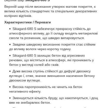
Верхній шар після висихання утворює матове покриття, є
велика кількість стандартних та спеціальних декоративних
колірних відтінків.
Характеристики / Переваги
Sikagard-680 S забезпечує прекрасну стійкість до
атмосферного впливу, до її складу входять метакрилові
смоли та розчинник, що швидко випаровується.
Завдяки швидкому висиханню покриття стає стійким
до впливу вологи через коротку годину.
Sikagard-680 S захищає бетон від агресивних
речовин, що містяться в атмосфері, які проникають у
бетон у вигляді солей або газів.
Дуже висока ступінь стійкості до дифузії двоокису
вуглецю і, отже, значне зменшення насичення бетону
двоокисом вуглецю.
Висока паропроникність не чинить на бетон
негативного ефекту.
Зменшується кількість бруду, що накопичується, і дощ
вже не знебарвлює бетон.