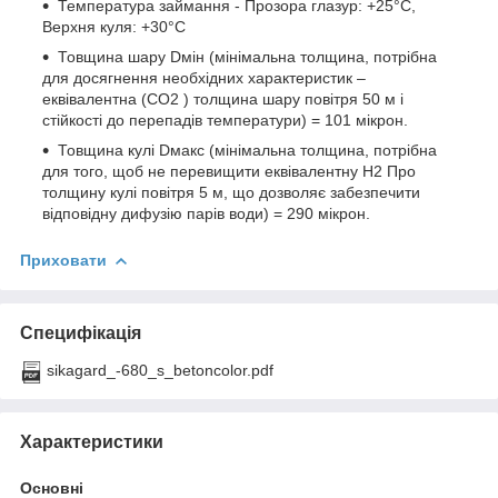
Температура займання - Прозора глазур: +25°C,
Верхня куля: +30°C
Товщина шару Dмін (мінімальна толщина, потрібна
для досягнення необхідних характеристик –
еквівалентна (СО2 ) толщина шару повітря 50 м і
стійкості до перепадів температури) = 101 мікрон.
Товщина кулі Dмакс (мінімальна толщина, потрібна
для того, щоб не перевищити еквівалентну Н2 Про
толщину кулі повітря 5 м, що дозволяє забезпечити
відповідну дифузію парів води) = 290 мікрон.
Приховати
Специфікація
sikagard_-680_s_betoncolor.pdf
Характеристики
Основні