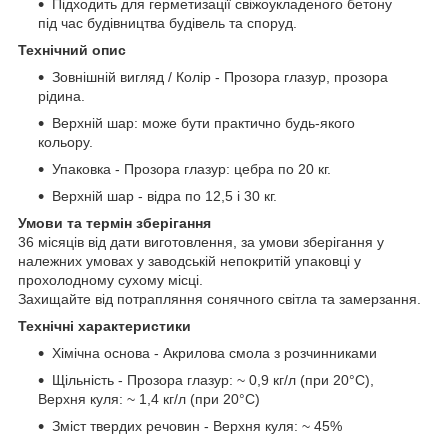
Підходить для герметизації свіжоукладеного бетону
під час будівництва будівель та споруд.
Технічний опис
Зовнішній вигляд / Колір - Прозора глазур, прозора
рідина.
Верхній шар: може бути практично будь-якого
кольору.
Упаковка - Прозора глазур: цебра по 20 кг.
Верхній шар - відра по 12,5 і 30 кг.
Умови та термін зберігання
36 місяців від дати виготовлення, за умови зберігання у
належних умовах у заводській непокритій упаковці у
прохолодному сухому місці.
Захищайте від потрапляння сонячного світла та замерзання.
Технічні характеристики
Хімічна основа - Акрилова смола з розчинниками
Щільність - Прозора глазур: ~ 0,9 кг/л (при 20°C),
Верхня куля: ~ 1,4 кг/л (при 20°C)
Зміст твердих речовин - Верхня куля: ~ 45%