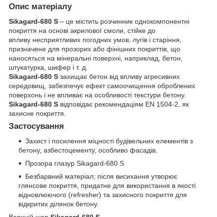
Опис матеріалу
Sikagard-680 S
– це містить розчинник однокомпонентні
покриття на основі акрилової смоли, стійке до
впливу несприятливих погодних умов, лугів і старіння,
призначене для прозорих або фінішних покриттів, що
наносяться на мінеральні поверхні, наприклад, бетон,
штукатурка, шифер і т. д.
Sikagard-680 S
захищає бетон від впливу агресивних
середовищ, забезпечує ефект самоочищення оброблених
поверхонь і не впливає на особливості текстури бетону.
Sikagard-680 S
відповідає рекомендаціям EN 1504-2, як
захисне покриття.
Застосування
Захист і посилення міцності будівельних елементів з
бетону, азбестоцементу, особливо фасадів.
Прозора глазур Sikagard-680 S
Безбарвний матеріал; після висихання утворює
глянсове покриття, придатне для використання в якості
відновлюючого (refresher) та захисного покриття для
відкритих ділянок бетону.
Верхній шар
Sikagard-680 S