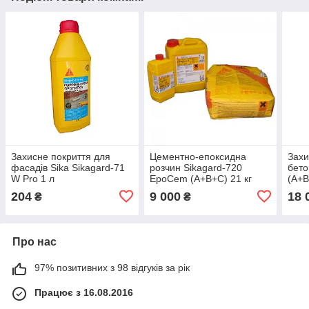
Захисне покриття для
Цементно-епоксидна
Захи
фасадів Sika Sikagard-71
розчин Sikagard-720
бето
W Pro 1 л
EpoCem (A+B+C) 21 кг
(A+B
204
9 000
18 
₴
₴
Про нас
97% позитивних з 98 відгуків за рік
Працює з 16.08.2016