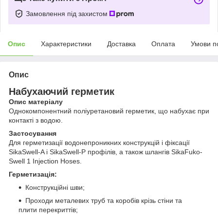
Замовлення під захистом
Опис
Характеристики
Доставка
Оплата
Умови п
Опис
Набухаючий герметик
Опис матеріалу
Однокомпонентний поліуретановий герметик, що набухає при
контакті з водою.
Застосування
Для герметизації водонепроникних конструкцій і фіксації
SikaSwell-A і SikaSwell-P профілів, а також шлангів SikaFuko-
Swell 1 Injection Hoses.
Герметизація:
Конструкційні шви;
Проходи металевих труб та коробів крізь стіни та
плити перекриттів;