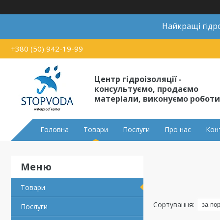
Найкращі гідро
+380 (50) 942-19-99
Центр гідроізоляції -
консультуємо, продаємо
матеріали, виконуємо роботи
Головна
Товари
Послуги
Про нас
Кон
Товари
Послуги