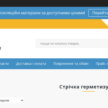
ізоляційні матеріали за доступними цінами!
Перейти
!
такти
Доставка і оплата
Повренення та обмін
Прайс-
Стрічка герметиз