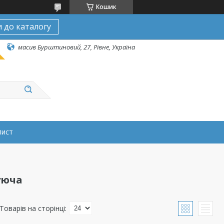
Кошик
 до каталогу
масив Бурштиновий, 27, Рівне, Україна
лист
уюча