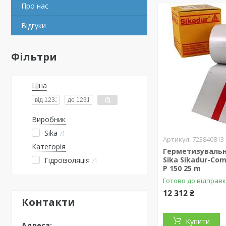
Про нас
Відгуки
Фільтри
Ціна
Виробник
Sika
1
723840813
Категорія
Герметизувальн
Sika Sikadur-Com
Гідроізоляція
1
P 150 25 m
Готово до відправ
12 312 ₴
Контакти
Купити