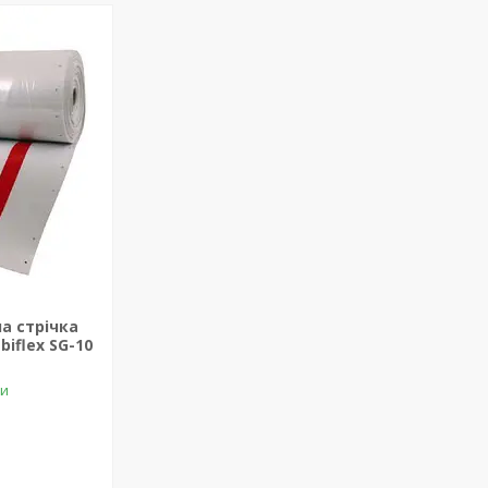
а стрічка
biflex SG-10
ки